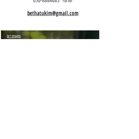
שלומי 050-8884085
​bethatukim@gmail.com​​​​​​​​​​
מאמרים
חומרים
מסוכנים
לתוכי
תוכים
למכירה
ציוד
לתוכים
מידע
לטיפול
בתוכי
תוכי
האכלת
יד ו
תוכי
מוחתם
תוכי
אקלקטוס
תוכי ג'קו
אפרור
אפריקאי