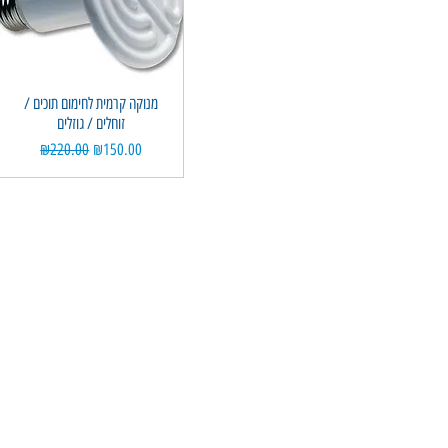
Quick View
מנוקה קרמית לחימום תוכים /
זוחלים / גוזלים
Regular Price
Sale Price
₪220.00
₪150.00