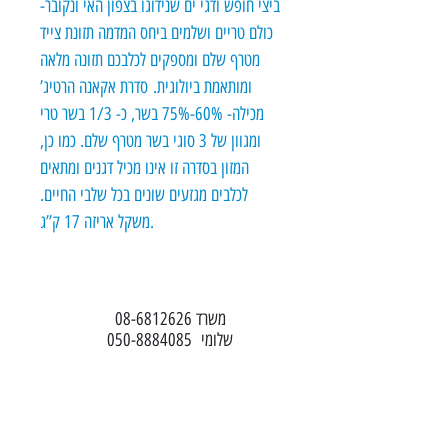
ביצי חופש ודגי ים שנידוגו בצפון האי ונקובר-
כולם טריים ושלמים ביחס המדמה תזונת צייד
מטרף שלם ומספקים לכלבכם תזונה מלאה
ומותאמת ביולוגית. סדרת אקאנה הרטיג’
מכילה- 60%-75% בשר, כ- 1/3 בשר טרי
ומגוון של 3 סוגי בשר מטרף שלם. כמו כן,
המזון בסדרה זו אינו מכיל דגנים ומתאים
לכלבים מגזעים שונים בכל שלבי החיים.
משקל אריזה 17 ק’’ג.
משרד 08-6812626
שלומי 050-8884085
​bethatukim@gmail.com​​​​​​​​​​